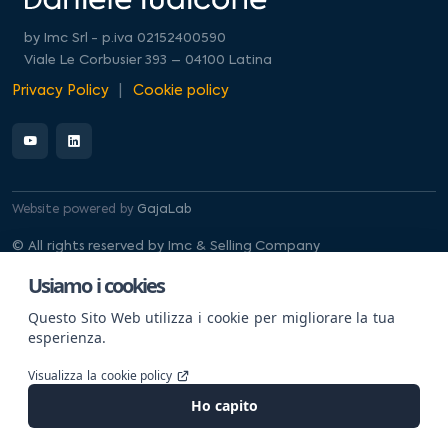
by Imc Srl - p.iva 02152400590
Viale Le Corbusier 393 – 04100 Latina
Privacy Policy
Cookie policy
Website powered by
GajaLab
© All rights reserved by Imc & Selling Company
Usiamo i cookies
Questo Sito Web utilizza i cookie per migliorare la tua
esperienza.
Visualizza la cookie policy
Ho capito