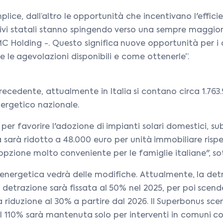
mplice, dall’altro le opportunità che incentivano l'ef
ivi statali stanno spingendo verso una sempre maggiore
IMC Holding -. Questo significa nuove opportunità per i 
le agevolazioni disponibili e come ottenerle”.
cedente, attualmente in Italia si contano circa 1.763.
nergetico nazionale.
lia per favorire l'adozione di impianti solari domestici,
sa sarà ridotto a 48.000 euro per unità immobiliare risp
pzione molto conveniente per le famiglie italiane", so
a energetica vedrà delle modifiche. Attualmente, la de
a detrazione sarà fissata al 50% nel 2025, per poi scen
na riduzione al 30% a partire dal 2026. Il Superbonus sc
al 110% sarà mantenuta solo per interventi in comuni co