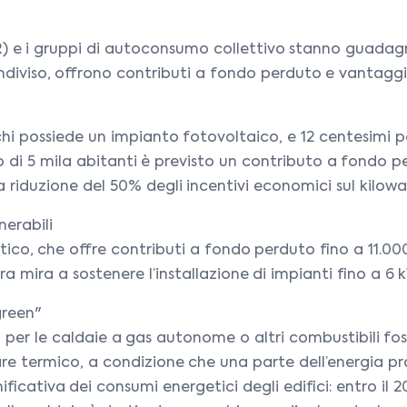
ER) e i gruppi di autoconsumo collettivo stanno guada
ondiviso, offrono contributi a fondo perduto e vantagg
 chi possiede un impianto fotovoltaico, e 12 centesimi
o di 5 mila abitanti è previsto un contributo a fondo p
 riduzione del 50% degli incentivi economici sul kilowa
nerabili
co, che offre contributi a fondo perduto fino a 11.000 e
a mira a sostenere l’installazione di impianti fino a 6 k
green"
 per le caldaie a gas autonome o altri combustibili fossi
termico, a condizione che una parte dell’energia prove
ificativa dei consumi energetici degli edifici: entro i