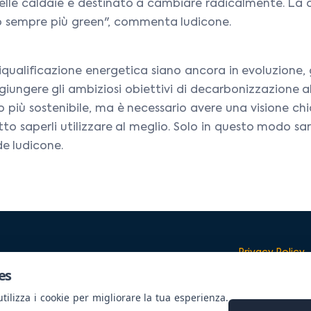
e delle caldaie è destinato a cambiare radicalmente. La
turo sempre più green", commenta Iudicone.
iqualificazione energetica siano ancora in evoluzione, gl
giungere gli ambiziosi obiettivi di decarbonizzazione a
più sostenibile, ma è necessario avere una visione chiar
to saperli utilizzare al meglio. Solo in questo modo sa
de Iudicone.
Privacy Policy
es
ilizza i cookie per migliorare la tua esperienza.