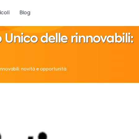
icoli
Blog
o Unico delle rinnovabili:
rinnovabili: novità e opportunità