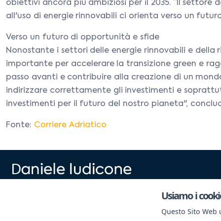
obiettivi ancora più ambiziosi per il 2035. “Il settor
all'uso di energie rinnovabili ci orienta verso un fu
Verso un futuro di opportunità e sfide
Nonostante i settori delle energie rinnovabili e della r
importante per accelerare la transizione green e rag
passo avanti e contribuire alla creazione di un mondo 
indirizzare correttamente gli investimenti e soprattut
investimenti per il futuro del nostro pianeta", conclu
Fonte:
Corriere Adriatico
by Imc Srl - p.iva 02152400590
Usiamo i cooki
Viale Le Corbusier 393 – 04100 Latina
Questo Sito Web ut