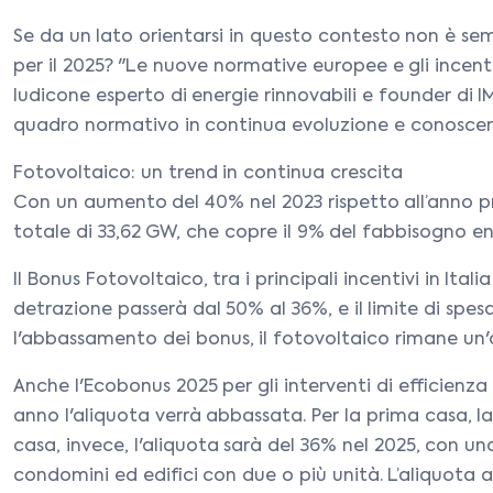
Se da un lato orientarsi in questo contesto non è se
per il 2025? "Le nuove normative europee e gli incent
Iudicone esperto di energie rinnovabili e founder di 
quadro normativo in continua evoluzione e conoscere 
Fotovoltaico: un trend in continua crescita
Con un aumento del 40% nel 2023 rispetto all’anno pre
totale di 33,62 GW, che copre il 9% del fabbisogno e
Il Bonus Fotovoltaico, tra i principali incentivi in Ita
detrazione passerà dal 50% al 36%, e il limite di spe
l'abbassamento dei bonus, il fotovoltaico rimane un'o
Anche l'Ecobonus 2025 per gli interventi di efficienz
anno l'aliquota verrà abbassata. Per la prima casa, l
casa, invece, l'aliquota sarà del 36% nel 2025, con u
condomini ed edifici con due o più unità. L’aliquota 