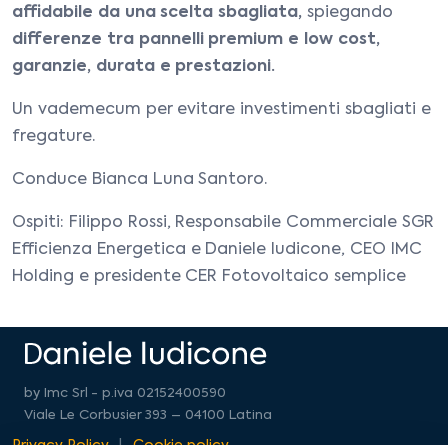
affidabile da una scelta sbagliata,
spiegando
differenze tra pannelli premium e low cost,
garanzie, durata e prestazioni.
Un vademecum per evitare investimenti sbagliati e
fregature.
Conduce Bianca Luna Santoro.
Ospiti: Filippo Rossi, Responsabile Commerciale SGR
Efficienza Energetica e Daniele Iudicone, CEO IMC
Holding e presidente CER Fotovoltaico semplice
by Imc Srl - p.iva 02152400590
Viale Le Corbusier 393 – 04100 Latina
Privacy Policy
Cookie policy