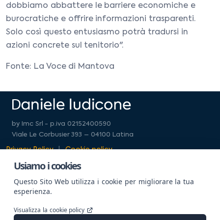
dobbiamo abbattere le barriere economiche e
burocratiche e offrire informazioni trasparenti.
Solo così questo entusiasmo potrà tradursi in
azioni concrete sul tenitorio".
Fonte: La Voce di Mantova
by Imc Srl - p.iva 02152400590
Viale Le Corbusier 393 – 04100 Latina
Privacy Policy
Cookie policy
Usiamo i cookies
Questo Sito Web utilizza i cookie per migliorare la tua
esperienza.
Website powered by
GajaLab
Visualizza la cookie policy