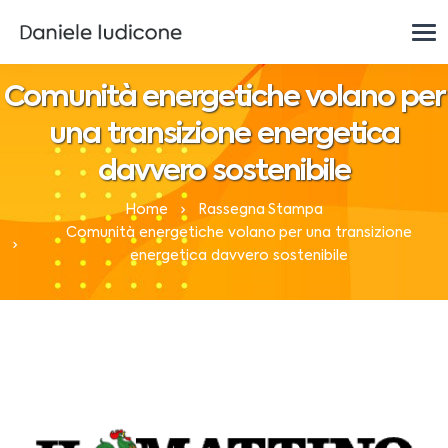
Comunità energetiche volano per
una transizione energetica
davvero sostenibile
Home
Rassegna Stampa
Comunità energetiche volano per una transizione
energetica davvero sostenibile