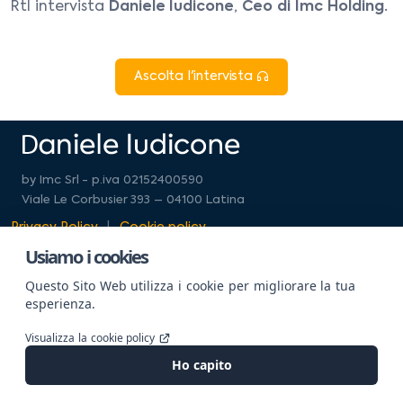
Rtl intervista
Daniele Iudicone
,
Ceo di
Imc Holding
.
Ascolta l'intervista
by Imc Srl - p.iva 02152400590
Viale Le Corbusier 393 – 04100 Latina
Privacy Policy
Cookie policy
Usiamo i cookies
Questo Sito Web utilizza i cookie per migliorare la tua
esperienza.
Website powered by
GajaLab
Visualizza la cookie policy
Ho capito
© All rights reserved by Imc & Selling Company