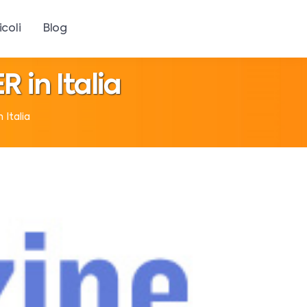
icoli
Blog
R in Italia
 Italia