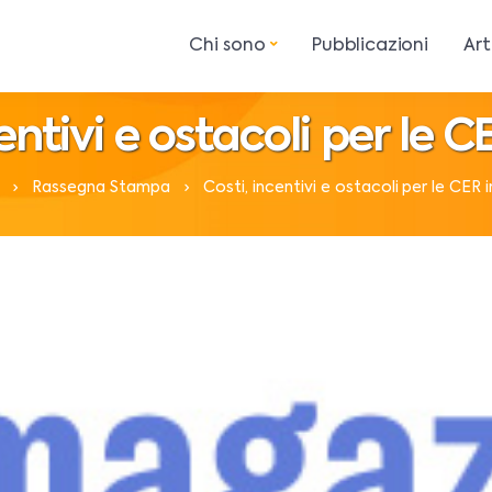
Chi sono
Pubblicazioni
Art
entivi e ostacoli per le CE
Rassegna Stampa
Costi, incentivi e ostacoli per le CER in