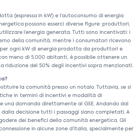
dotta (espressa in kW) e l’autoconsumo di energia
ergetica possono esserci diverse figure: produttori,
izzare l’energia generata. Tutti sono incentivati: i
terno della comunità, mentre i consumatori ricevono
mi per ogni kW di energia prodotta da produttori e
con meno di 5.000 abitanti, è possibile ottenere un
a riduzione del 50% degli incentivi sopra menzionati.
ca?
stituire la comunità presso un notaio. Tuttavia, se si
iche in termini di incentivi e modalità di
ntare una domanda direttamente al GSE. Andando dal
alla decisione tutti i passaggi siano completati. A
 a godere dei benefici della comunità energetica. Gli
 connessione in alcune zone d’Italia, specialmente per