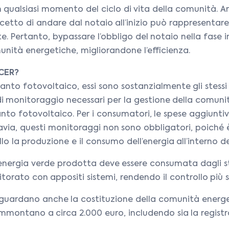
n qualsiasi momento del ciclo di vita della comunità. A
cetto di andare dal notaio all’inizio può rappresentare 
. Pertanto, bypassare l’obbligo del notaio nella fase
omunità energetiche, migliorandone l’efficienza.
 CER?
pianto fotovoltaico, essi sono sostanzialmente gli stess
mi di monitoraggio necessari per la gestione della comuni
anto fotovoltaico. Per i consumatori, le spese aggiun
via, questi monitoraggi non sono obbligatori, poiché è 
 la produzione e il consumo dell’energia all’interno de
energia verde prodotta deve essere consumata dagli st
rato con appositi sistemi, rendendo il controllo più s
 riguardano anche la costituzione della comunità energe
tano a circa 2.000 euro, includendo sia la registrazio