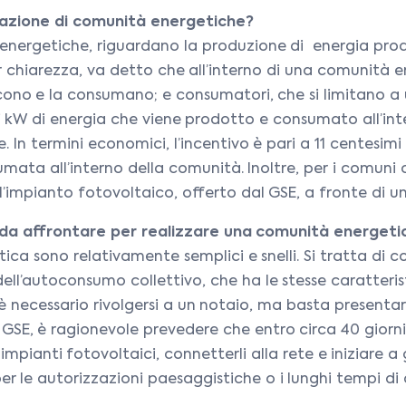
izzazione di comunità energetiche?
tà energetiche, riguardano la produzione di energia pro
chiarezza, va detto che all’interno di una comunità en
o e la consumano; e consumatori, che si limitano a util
i kW di energia che viene prodotto e consumato all’in
e. In termini economici, l’incentivo è pari a 11 centesi
mata all’interno della comunità. Inoltre, per i comuni 
impianto fotovoltaico, offerto dal GSE, a fronte di un
vi da affrontare per realizzare una comunità energeti
ica sono relativamente semplici e snelli. Si tratta di co
ll’autoconsumo collettivo, che ha le stesse caratterist
 è necessario rivolgersi a un notaio, ma basta prese
E, è ragionevole prevedere che entro circa 40 giorni d
i impianti fotovoltaici, connetterli alla rete e iniziare
per le autorizzazioni paesaggistiche o i lunghi tempi di