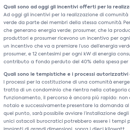
Quali sono ad oggi gli incentivi offerti per la real
Ad oggi gli incentivi per la realizzazione di comuni
verde da parte dei membri della stessa comunità. Per 
che generano energia verde; prosumer, che la producon
produttori e prosumer ricevono un incentivo per ogn
un incentivo che va a premiare l’uso dell’energia verd
prosumer, e 12 centesimi per ogni kW di energia consu
contributo a fondo perduto del 40% della spesa per l’
Quali sono le tempistiche e i processi autorizzati
I processi per la costituzione di una comunità energet
tratta di un condominio che rientra nella categoria de
funzionamento, il percorso è ancora più rapido: non
notaio e successivamente presentare la domanda al GS
quel punto, sarà possibile avviare l’installazione degl
unici ostacoli burocratici potrebbero essere i tempi 
impianti di grandi dimensioni, sopra i dieci kilowatt.