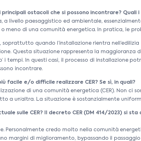
principali ostacoli che si possono incontrare? Quali i
a, a livello paesaggistico ed ambientale, essenzialmente 
e o meno di una comunità energetica. In pratica, le pro
 soprattutto quando l’installazione rientra nell’edilizia 
one. Questa situazione rappresenta la maggioranza dei 
i tempi. In questi casi, il processo di installazione po
ossono incontrare.
iù facile e/o difficile realizzare CER? Se sì, in quali?
realizzazione di una comunità energetica (CER). Non ci so
to a un’altra. La situazione è sostanzialmente uniforme 
ttuale sulle CER? Il decreto CER (DM 414/2023) si s
. Personalmente credo molto nella comunità energetic
ano margini di miglioramento, bypassando il passaggio in