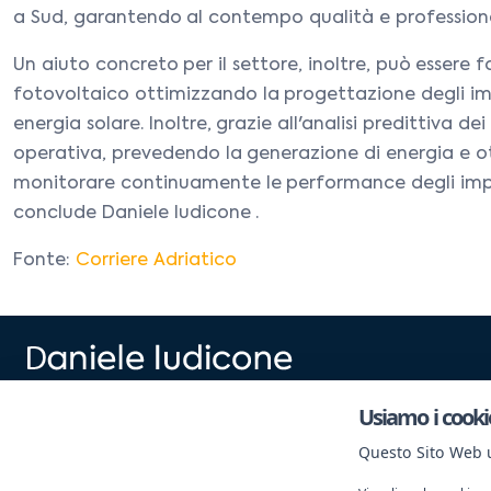
a Sud, garantendo al contempo qualità e professiona
Un aiuto concreto per il settore, inoltre, può essere f
fotovoltaico ottimizzando la progettazione degli impi
energia solare. Inoltre, grazie all'analisi predittiva d
operativa, prevedendo la generazione di energia e ott
monitorare continuamente le performance degli impiant
conclude Daniele Iudicone .
Fonte:
Corriere Adriatico
by Imc Srl - p.iva 02152400590
Usiamo i cooki
Viale Le Corbusier 393 – 04100 Latina
Questo Sito Web ut
© All rights reserved by Imc & Selling Company