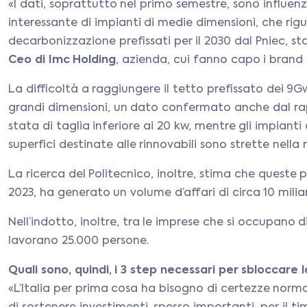
«I dati, soprattutto nel primo semestre, sono influenz
interessante di impianti di medie dimensioni, che rig
decarbonizzazione prefissati per il 2030 dal Pniec, st
Ceo di Imc Holding
, azienda, cui fanno capo i brand
La difficoltà a raggiungere il tetto prefissato dei 9G
grandi dimensioni, un dato confermato anche dal rappo
stata di taglia inferiore ai 20 kw, mentre gli impianti
superfici destinate alle rinnovabili sono strette nell
La ricerca del Politecnico, inoltre, stima che queste 
2023, ha generato un volume d’affari di circa 10 miliar
Nell’indotto, inoltre, tra le imprese che si occupano
lavorano 25.000 persone.
Quali sono, quindi, i 3 step necessari per sbloccare l
«L’Italia per prima cosa ha bisogno di certezze norm