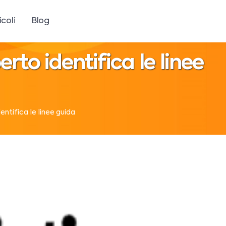
icoli
Blog
erto identifica le linee
entifica le linee guida