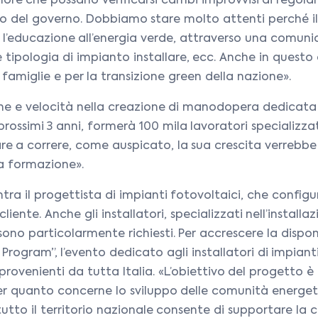
imore che possano verificarsi cambi improvvisi di regola
ico del governo. Dobbiamo stare molto attenti perché i
educazione all’energia verde, attraverso una comunica
 tipologia di impianto installare, ecc. Anche in questo 
 famiglie e per la transizione green della nazione».
ne e velocità nella creazione di manodopera dedicata a
ossimi 3 anni, formerà 100 mila lavoratori specializzat
iare a correre, come auspicato, la sua crescita verrebbe
la formazione».
ientra il progettista di impianti fotovoltaici, che confi
cliente. Anche gli installatori, specializzati nell’install
no particolarmente richiesti. Per accrescere la disponibil
Program”, l’evento dedicato agli installatori di impian
provenienti da tutta Italia. «L’obiettivo del progetto è 
er quanto concerne lo sviluppo delle comunità energeti
su tutto il territorio nazionale consente di supportare 