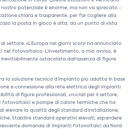
mentazione in corsa. Queste situazioni si verificano
l nostro potenziale è enorme, ma non va sprecato -
zione chiara e trasparente, per far cogliere alla
caso la posta in gioco è alta, da un punto di vista
l settore. «L’Europa nei giorni scorsi ha annunciato
i nel fotovoltaico. L’investimento, a mio avviso, è
 inevitabilmente ostacolata dall’assenza di figure
gura la soluzione tecnica d’impianto più adatta in base
azione e connessione alla rete elettrica degli impianti
ità di figure professionali, cruciali per il settore,
ti fotovoltaici e pompe di calore termiche che ha
di elevare la qualità degli standard d’installazione,
che. Stabilire standard operativi elevati, espandere
la crescente domanda di impianti fotovoltaici da Nord