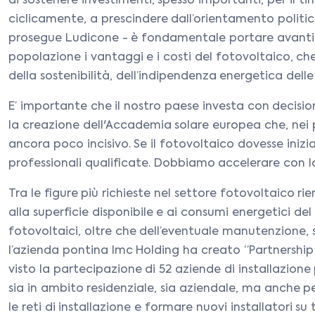
di sostenere investimenti, spesso importanti, per il t
ciclicamente, a prescindere dall’orientamento polit
prosegue Ludicone - è fondamentale portare avanti l’
popolazione i vantaggi e i costi del fotovoltaico, che
della sostenibilità, dell’indipendenza energetica delle
E’ importante che il nostro paese investa con decisio
la creazione dell'Accademia solare europea che, nei pr
ancora poco incisivo. Se il fotovoltaico dovesse iniz
professionali qualificate. Dobbiamo accelerare con 
Tra le figure più richieste nel settore fotovoltaico r
alla superficie disponibile e ai consumi energetici del 
fotovoltaici, oltre che dell’eventuale manutenzione, so
l’azienda pontina Imc Holding ha creato “Partnership 
visto la partecipazione di 52 aziende di installazione 
sia in ambito residenziale, sia aziendale, ma anche p
le reti di installazione e formare nuovi installatori 