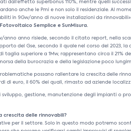
ati dall’effetto superbonus 110%, mentre quelli successi
uardano anche le Pmi e non solo il residenziale. Al mom
abiliti in 9Gw/anno di nuove installazioni da rinnovabil
Fotovoltaico Semplice e SunMisura.
w/anno anno risiede, secondo il citato report, nella sca
rto del Gse, secondo il quale nel corso del 2023, la qua
 di taglia superiore a 1Mw, rappresentano circa il 21% de
a morsa della burocrazia e della legislazione poco lungi
problematiche possano rallentare la crescita delle rinno
di di euro, il 60% dei quali, rimasto ad aziende localizz
 di sviluppo, gestione, manutenzione degli impianti o pr
a crescita delle rinnovabili?
ative per il settore. Solo in questo modo potremo scon