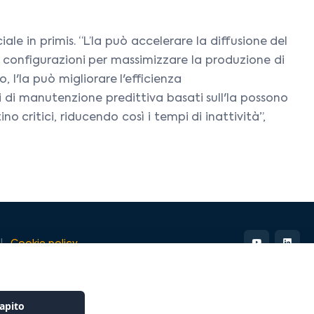
ale in primis. “L’Ia può accelerare la diffusione del
e configurazioni per massimizzare la produzione di
, l'Ia può migliorare l'efficienza
i di manutenzione predittiva basati sull'Ia possono
critici, riducendo così i tempi di inattività”,
Cookie policy
apito
Website powered by
GajaLab