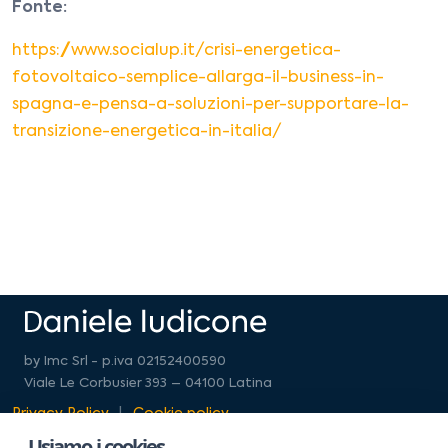
Fonte:
https://www.socialup.it/crisi-energetica-
fotovoltaico-semplice-allarga-il-business-in-
spagna-e-pensa-a-soluzioni-per-supportare-la-
transizione-energetica-in-italia/
by Imc Srl - p.iva 02152400590
Viale Le Corbusier 393 – 04100 Latina
Privacy Policy
Cookie policy
Usiamo i cookies