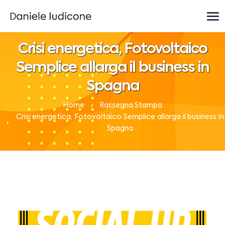
Crisi energetica, Fotovoltaico
Semplice allarga il business in
Spagna
Home
Rassegna Stampa
Crisi energetica, Fotovoltaico Semplice allarga il business in
Spagna