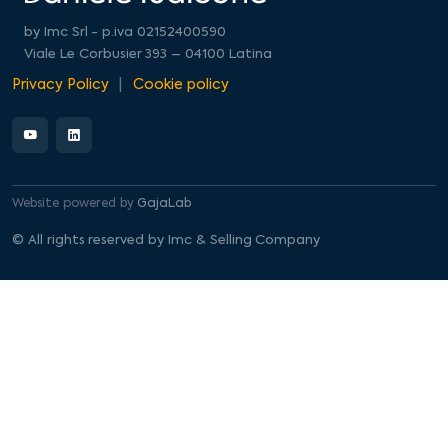
by Imc Srl - p.iva 02152400590
Viale Le Corbusier 393 – 04100 Latina
Privacy Policy
Cookie policy
Website powered by
GajaLab
© All rights reserved by Imc & Selling Company