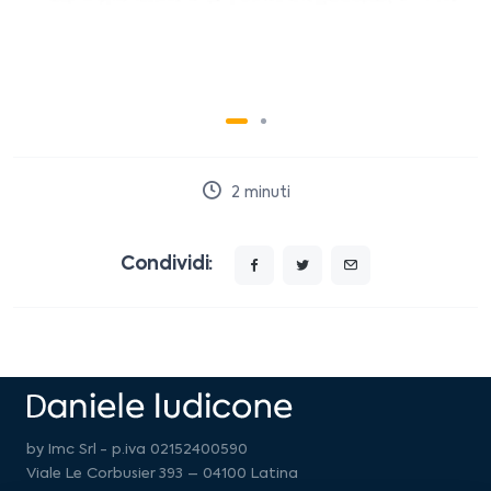
2
minuti
Condividi:
by Imc Srl - p.iva 02152400590
Viale Le Corbusier 393 – 04100 Latina