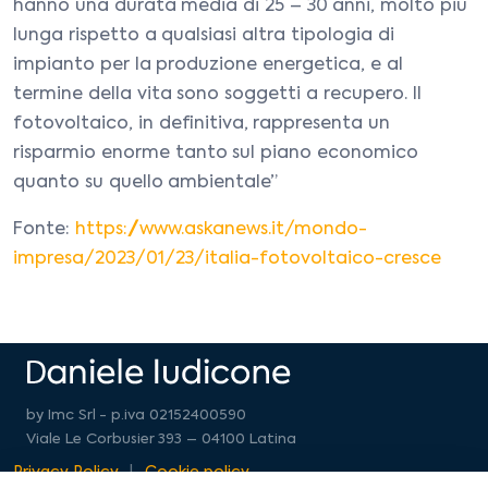
hanno una durata media di 25 – 30 anni, molto più
lunga rispetto a qualsiasi altra tipologia di
impianto per la produzione energetica, e al
termine della vita sono soggetti a recupero. Il
fotovoltaico, in definitiva, rappresenta un
risparmio enorme tanto sul piano economico
quanto su quello ambientale”
Fonte:
https://www.askanews.it/mondo-
impresa/2023/01/23/italia-fotovoltaico-cresce
by Imc Srl - p.iva 02152400590
Viale Le Corbusier 393 – 04100 Latina
Privacy Policy
Cookie policy