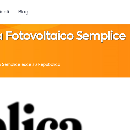
icoli
Blog
ra Fotovoltaico Semplice
co Semplice esce su Repubblica