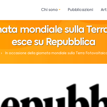
Chi sono
Pubblicazioni
Art
nata mondiale sulla Ter
esce su Repubblica
In occasione della giornata mondiale sulla Terra Fotovoltai