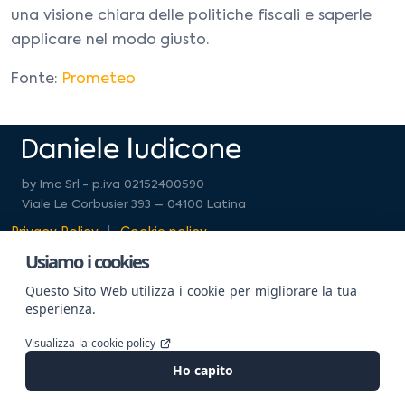
una visione chiara delle politiche fiscali e saperle
applicare nel modo giusto.
Fonte:
Prometeo
by Imc Srl - p.iva 02152400590
Viale Le Corbusier 393 – 04100 Latina
Privacy Policy
Cookie policy
Usiamo i cookies
Questo Sito Web utilizza i cookie per migliorare la tua
esperienza.
Website powered by
GajaLab
Visualizza la cookie policy
Ho capito
© All rights reserved by Imc & Selling Company