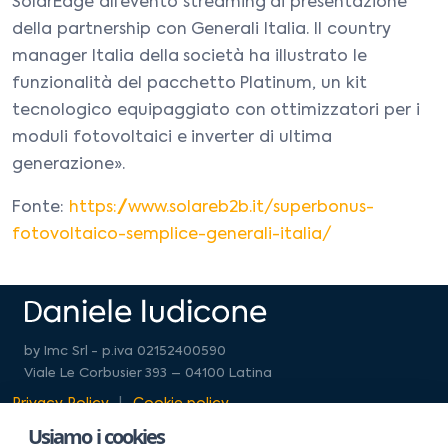
SolarEdge all’evento streaming di presentazione
della partnership con Generali Italia. Il country
manager Italia della società ha illustrato le
funzionalità del pacchetto Platinum, un kit
tecnologico equipaggiato con ottimizzatori per i
moduli fotovoltaici e inverter di ultima
generazione».
Fonte:
https://www.solareb2b.it/superbonus-
fotovoltaico-semplice-generali-italia/
by Imc Srl - p.iva 02152400590
Viale Le Corbusier 393 – 04100 Latina
Privacy Policy
Cookie policy
Usiamo i cookies