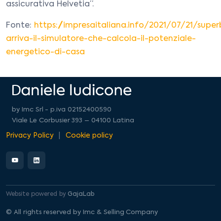
assicurativa Helvetia“.
Fonte:
https://impresaitaliana.info/2021/07/21/supe
arriva-il-simulatore-che-calcola-il-potenziale-
energetico-di-casa
by Imc Srl - p.iva 02152400590
Viale Le Corbusier 393 – 04100 Latina
Privacy Policy
Cookie policy
Website powered by
GajaLab
© All rights reserved by Imc & Selling Company