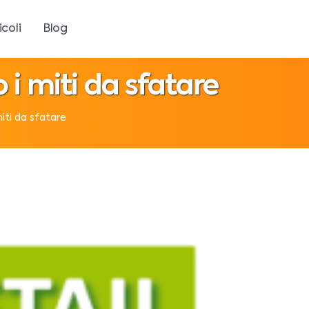
icoli
Blog
 i miti da sfatare
iti da sfatare