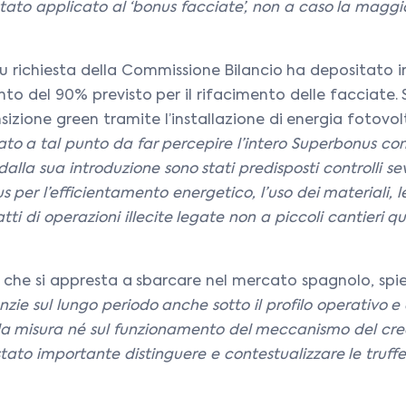
to applicato al ‘bonus facciate’, non a caso la maggior
su richiesta della Commissione Bilancio ha depositato in
onto del 90% previsto per il rifacimento delle facciate.
sizione green tramite l’installazione di energia fotovo
zato a tal punto da far percepire l’intero Superbonus co
dalla sua introduzione sono stati predisposti controlli se
er l’efficientamento energetico, l’uso dei materiali, le 
ratti di operazioni illecite legate non a piccoli cantieri
e, che si appresta a sbarcare nel mercato spagnolo, sp
zie sul lungo periodo anche sotto il profilo operativo e d
a misura né sul funzionamento del meccanismo del credit
stato importante distinguere e contestualizzare le truff