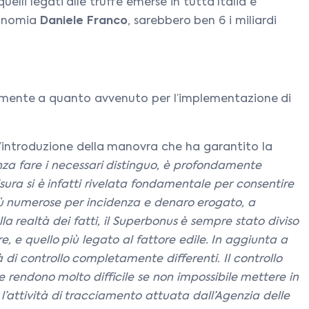
uelli legati alle truffe emerse in tutta Italia e
economia
Daniele Franco
, sarebbero ben 6 i miliardi
ariamente a quanto avvenuto per l’implementazione di
ll’introduzione della manovra che ha garantito la
enza fare i necessari distinguo, è profondamente
sura si è infatti rivelata fondamentale per consentire
 più numerose per incidenza e denaro erogato, a
a realtà dei fatti, il Superbonus è sempre stato diviso
e, e quello più legato al fattore edile. In aggiunta a
à di controllo completamente differenti. Il controllo
e rendono molto difficile se non impossibile mettere in
er l’attività di tracciamento attuata dall’Agenzia delle