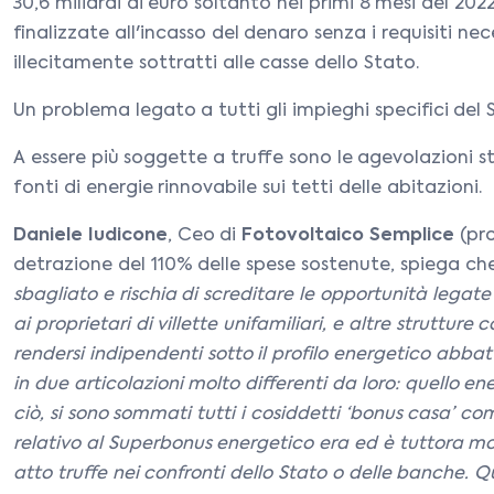
30,6 miliardi di euro soltanto nei primi 8 mesi del 2022
finalizzate all'incasso del denaro senza i requisiti n
illecitamente sottratti alle casse dello Stato.
Un problema legato a tutti gli impieghi specifici del 
A essere più soggette a truffe sono le agevolazioni s
fonti di energie rinnovabile sui tetti delle abitazioni.
Daniele Iudicone
, Ceo di
Fotovoltaico Semplice
(pro
detrazione del 110% delle spese sostenute, spiega c
sbagliato e rischia di screditare le opportunità legat
ai proprietari di villette unifamiliari, e altre strut
rendersi indipendenti sotto il profilo energetico abba
in due articolazioni molto differenti da loro: quello e
ciò, si sono sommati tutti i cosiddetti ‘bonus casa’ co
relativo al Superbonus energetico era ed è tuttora mol
atto truffe nei confronti dello Stato o delle banche. Que