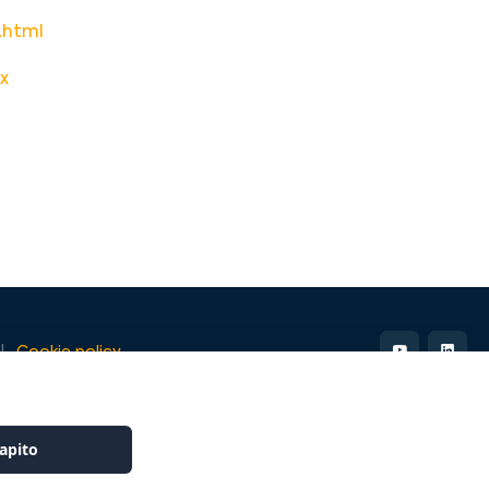
.html
x
Cookie policy
apito
Website powered by
GajaLab