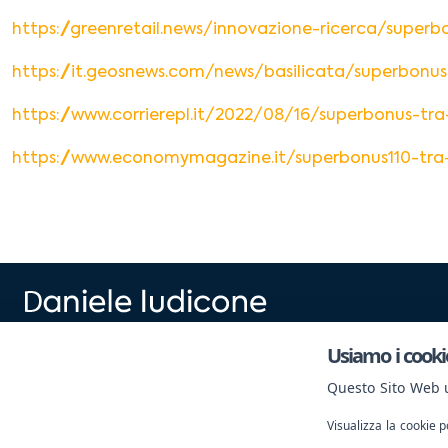
https://greenretail.news/innovazione-ricerca/super
https://it.geosnews.com/news/basilicata/superbonus
https://www.corrierepl.it/2022/08/16/superbonus-tr
https://www.economymagazine.it/superbonus110-tra-
by Imc Srl - p.iva 02152400590
Usiamo i cooki
Viale Le Corbusier 393 – 04100 Latina
Questo Sito Web ut
© All rights reserved by Imc & Selling Company
Visualizza la cookie p