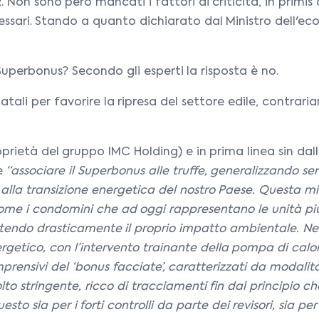
. Non sono però mancati i fattori di criticità, in primis q
ecessari. Stando a quanto dichiarato dal Ministro dell'
Superbonus? Secondo gli esperti la risposta è no.
tatali per favorire la ripresa del settore edile, contr
prietà del gruppo IMC Holding) e in prima linea sin da
he
“associare il Superbonus alle truffe, generalizzando s
e alla transizione energetica del nostro Paese. Questa mi
ture come i condomini che ad oggi rappresentano le unità
ttendo drasticamente il proprio impatto ambientale. Nell
nergetico, con l’intervento trainante della pompa di calor
mprensivi del ‘bonus facciate’, caratterizzati da modalit
to stringente, ricco di tracciamenti fin dal principio ch
sto sia per i forti controlli da parte dei revisori, sia p