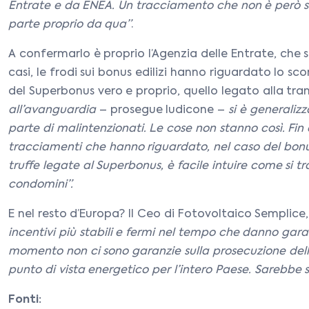
Entrate e da ENEA. Un tracciamento che non è però sta
parte proprio da qua”
.
A confermarlo è proprio l’Agenzia delle Entrate, che 
casi, le frodi sui bonus edilizi hanno riguardato lo sc
del Superbonus vero e proprio, quello legato alla tran
all’avanguardia
– prosegue Iudicone –
si è generaliz
parte di malintenzionati. Le cose non stanno così. Fin 
tracciamenti che hanno riguardato, nel caso del bonus p
truffe legate al Superbonus, è facile intuire come si t
condomini”.
E nel resto d’Europa? Il Ceo di Fotovoltaico Semplic
incentivi più stabili e fermi nel tempo che danno garan
momento non ci sono garanzie sulla prosecuzione dell
punto di vista energetico per l’intero Paese. Sarebbe 
​Fonti: