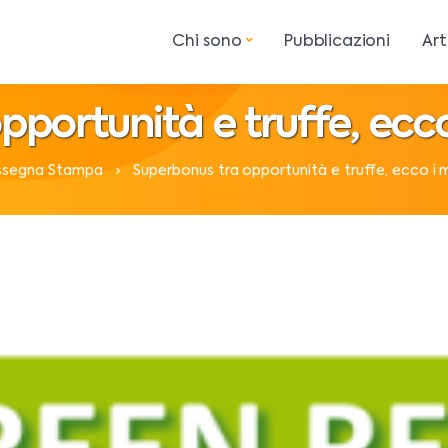
Chi sono
Pubblicazioni
Art
portunità e truffe, ecco
ssegna Stampa
Superbonus tra opportunità e truffe, ecco i m