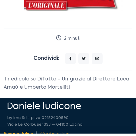
2
minuti
Condividi:
In edicola su DiTutto - Un grazie al Direttore Luca
Arnaù e Umberto Mortelliti
by Imc Srl - p.iva 02152400590
Viale Le Corbusier 393 – 04100 Latina
Privacy Policy
Cookie policy